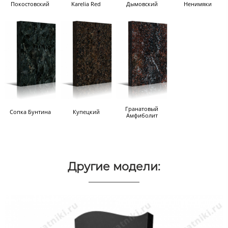
Покостовский
Karelia Red
Дымовский
Ненимяки
Гранатовый
Сопка Бунтина
Купецкий
Амфиболит
Другие модели: