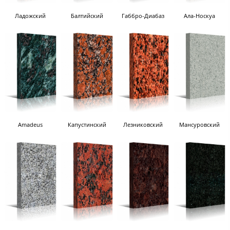
Ладожский
Балтийский
Габбро-Диабаз
Ала-Носкуа
Amadeus
Капустинский
Лезниковский
Мансуровский